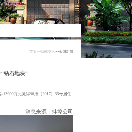
首页
>>
新闻资讯
>>
金园新闻
“钻石地块”
900万元竞得蚌挂（2017）33号居住
消息来源：蚌埠公司